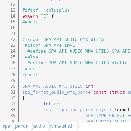
   12
   13
#ifdef __cplusplus
   14
extern
"C"
 {
   15
#endif
   16
   21
   22
#ifndef SPA_API_AUDIO_WMA_UTILS
   23
 #ifdef SPA_API_IMPL
   24
  #define SPA_API_AUDIO_WMA_UTILS SPA_API
   25
 #else
   26
  #define SPA_API_AUDIO_WMA_UTILS static 
   27
 #endif
   28
#endif
   29
   30
SPA_API_AUDIO_WMA_UTILS
int
   31
spa_format_audio_wma_parse
(
const
struct
s
   32
{
   33
int
res
;
   34
res
 = 
spa_pod_parse_object
(format
   35
SPA_TYPE_OBJECT_F
   36
SPA_FORMAT_AUDIO_
spa
param
audio
wma-utils.h
   37
SPA_FORMAT_AUDIO_