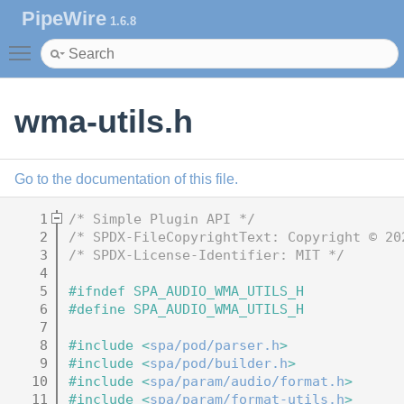
PipeWire
1.6.8
Toggle main menu visibility
wma-utils.h
Go to the documentation of this file.
    1
/* Simple Plugin API */
    2
/* SPDX-FileCopyrightText: Copyright © 20
    3
/* SPDX-License-Identifier: MIT */
    4
    5
#ifndef SPA_AUDIO_WMA_UTILS_H
    6
#define SPA_AUDIO_WMA_UTILS_H
    7
    8
#include <
spa/pod/parser.h
>
    9
#include <
spa/pod/builder.h
>
   10
#include <
spa/param/audio/format.h
>
   11
#include <
spa/param/format-utils.h
>