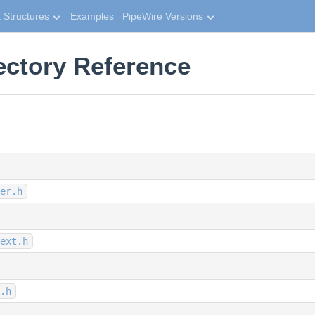
 Structures
Examples
PipeWire Versions
ectory Reference
er.h
ext.h
.h