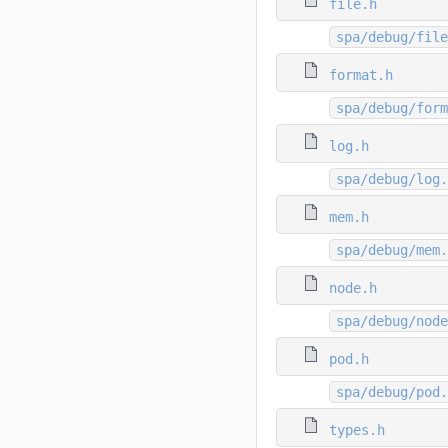
file.h
spa/debug/file
format.h
spa/debug/form
log.h
spa/debug/log.
mem.h
spa/debug/mem.
node.h
spa/debug/node
pod.h
spa/debug/pod.
types.h