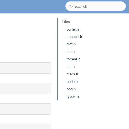
Files
buffer.h
context.h
dict.h
file.h
format.h
log.h
mem.h
node.h
pod.h
types.h