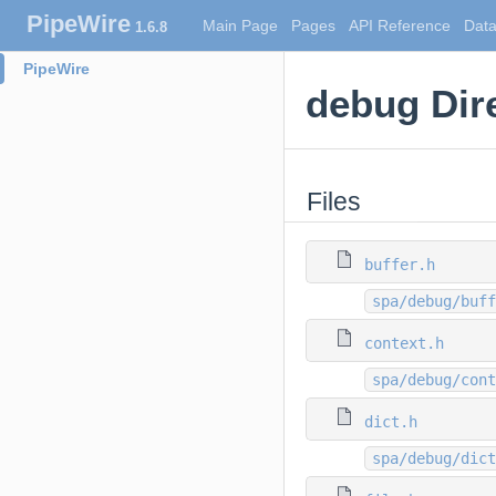
PipeWire
Main Page
Pages
API Reference
Data
1.6.8
PipeWire
debug Dir
Files
buffer.h
spa/debug/buff
context.h
spa/debug/cont
dict.h
spa/debug/dict